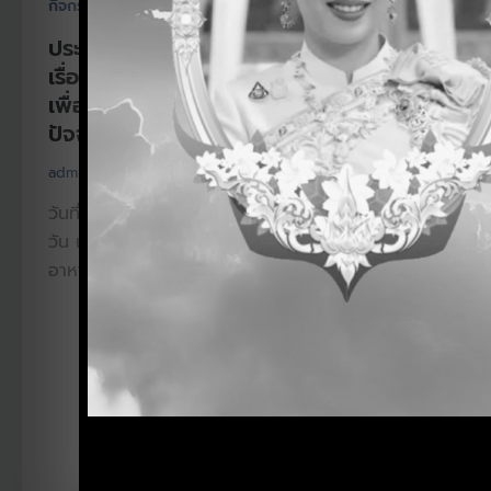
,
กิจกรรมประจำปี
ประมวลภาพการอบรม
ประมวลภาพหลักสูตรอบรมเชิงปฏิบัติการ
เรื่อง แนวทางการจัดทำเอกสารกำกับยา
เพื่อประกอบการขึ้นทะเบียนตำรับยาแผน
ปัจจุบันที่ยื่นคำขอโดยวิธีทางอิเล็กทรอนิกส์
adminfda
/
ตุลาคม 3, 2025
วันที่อบรม วันที่ 2-3 ตุลาคม 2568 ระยะเวลาอบรม 2
วัน เวลา 8.30-16.30 น. ณ. สำนักงานคณะกรรมการ
อาหารและยา อาคาร OSSC ชั้น 10